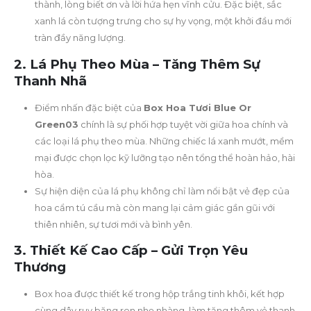
thành, lòng biết ơn và lời hứa hẹn vĩnh cửu. Đặc biệt, sắc
xanh lá còn tượng trưng cho sự hy vọng, một khởi đầu mới
tràn đầy năng lượng.
2. Lá Phụ Theo Mùa – Tăng Thêm Sự
Thanh Nhã
Điểm nhấn đặc biệt của
Box Hoa Tươi Blue Or
Green03
chính là sự phối hợp tuyệt vời giữa hoa chính và
các loại lá phụ theo mùa. Những chiếc lá xanh mướt, mềm
mại được chọn lọc kỹ lưỡng tạo nên tổng thể hoàn hảo, hài
hòa.
Sự hiện diện của lá phụ không chỉ làm nổi bật vẻ đẹp của
hoa cẩm tú cầu mà còn mang lại cảm giác gần gũi với
thiên nhiên, sự tươi mới và bình yên.
3. Thiết Kế Cao Cấp – Gửi Trọn Yêu
Thương
Box hoa được thiết kế trong hộp trắng tinh khôi, kết hợp
cùng dây ruy băng ren nhẹ nhàng, làm tăng thêm vẻ thanh