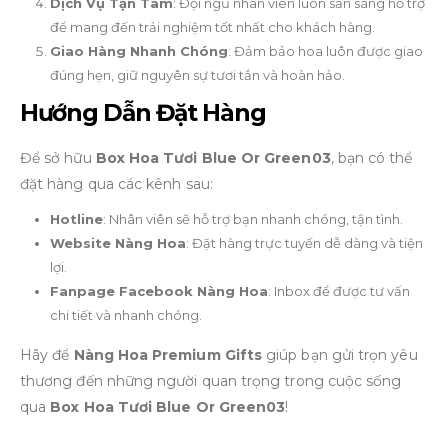
Dịch Vụ Tận Tâm
: Đội ngũ nhân viên luôn sẵn sàng hỗ trợ
để mang đến trải nghiệm tốt nhất cho khách hàng.
Giao Hàng Nhanh Chóng
: Đảm bảo hoa luôn được giao
đúng hẹn, giữ nguyên sự tươi tắn và hoàn hảo.
Hướng Dẫn Đặt Hàng
Để sở hữu
Box Hoa Tươi Blue Or Green03
, bạn có thể
đặt hàng qua các kênh sau:
Hotline
: Nhân viên sẽ hỗ trợ bạn nhanh chóng, tận tình.
Website Nàng Hoa
: Đặt hàng trực tuyến dễ dàng và tiện
lợi.
Fanpage Facebook Nàng Hoa
: Inbox để được tư vấn
chi tiết và nhanh chóng.
Hãy để
Nàng Hoa Premium Gifts
giúp bạn gửi trọn yêu
thương đến những người quan trọng trong cuộc sống
qua
Box Hoa Tươi Blue Or Green03
!