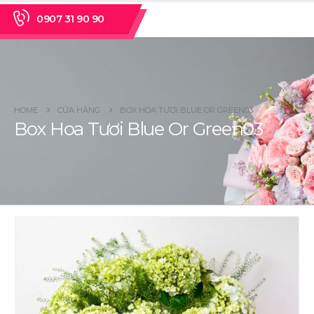
0907 31 90 90
HOME
CỬA HÀNG
BOX HOA TƯƠI BLUE OR GREEN03
Box Hoa Tươi Blue Or Green03