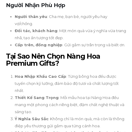
Người Nhận Phù Hợp
Người thân yêu
: Cha mẹ, bạn bè, người yêu hay
vợ/chồng.
Đối tác, khách hàng
: Một món quà vừa ý nghĩa vừa trang
nhã, tạo ấn tượng tốt đẹp.
Cấp trên, đồng nghiệp
: Gửi gắm sự trân trọng và biết ơn.
Tại Sao Nên Chọn Nàng Hoa
Premium Gifts?
Hoa Nhập Khẩu Cao Cấp
: Từng bông hoa đều được
tuyển chọn kỹ lưỡng, đảm bảo độ tươi và chất lượng tốt
nhất.
Thiết Kế Sang Trọng
: Mỗi mẫu hoa tại Nàng Hoa đều
mang một phong cách riêng biệt, đậm chất nghệ thuật và
sáng tạo.
Ý Nghĩa Sâu Sắc
: Không chỉ là món quà, mà còn là thông
điệp yêu thương gửi gắm qua từng cánh hoa.