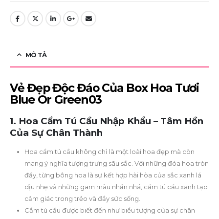
MÔ TẢ
Vẻ Đẹp Độc Đáo Của Box Hoa Tươi
Blue Or Green03
1. Hoa Cẩm Tú Cầu Nhập Khẩu – Tâm Hồn
Của Sự Chân Thành
Hoa cẩm tú cầu không chỉ là một loài hoa đẹp mà còn
mang ý nghĩa tượng trưng sâu sắc. Với những đóa hoa tròn
đầy, từng bông hoa là sự kết hợp hài hòa của sắc xanh lá
dịu nhẹ và những gam màu nhấn nhá, cẩm tú cầu xanh tạo
cảm giác trong trẻo và đầy sức sống.
Cẩm tú cầu được biết đến như biểu tượng của sự chân