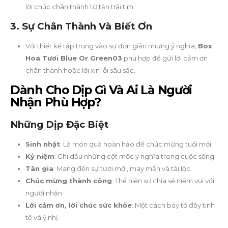
lời chúc chân thành từ tận trái tim.
3. Sự Chân Thành Và Biết Ơn
Với thiết kế tập trung vào sự đơn giản nhưng ý nghĩa,
Box
Hoa Tươi Blue Or Green03
phù hợp để gửi lời cảm ơn
chân thành hoặc lời xin lỗi sâu sắc.
Dành Cho Dịp Gì Và Ai Là Người
Nhận Phù Hợp?
Những Dịp Đặc Biệt
Sinh nhật
: Là món quà hoàn hảo để chúc mừng tuổi mới.
Kỷ niệm
: Ghi dấu những cột mốc ý nghĩa trong cuộc sống.
Tân gia
: Mang đến sự tươi mới, may mắn và tài lộc.
Chúc mừng thành công
: Thể hiện sự chia sẻ niềm vui với
người nhận.
Lời cảm ơn, lời chúc sức khỏe
: Một cách bày tỏ đầy tinh
tế và ý nhị.