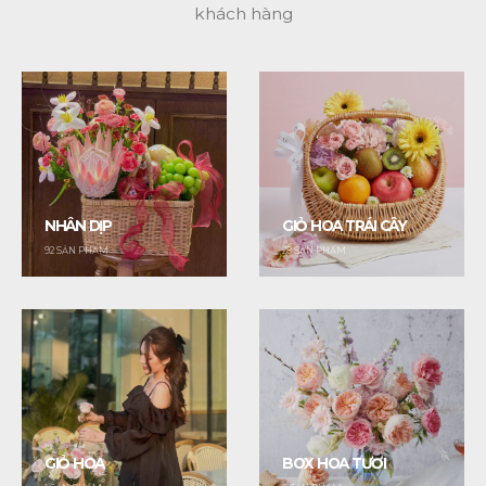
khách hàng
NHÂN DỊP
GIỎ HOA TRÁI CÂY
92
SẢN PHẨM
28
SẢN PHẨM
GIỎ HOA
BOX HOA TƯƠI