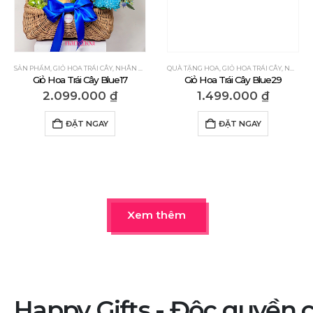
SẢN PHẨM
,
GIỎ HOA TRÁI CÂY
,
NHÂN DỊP
,
QUÀ TẶNG CẢM ƠN
QUÀ TẶNG HOA
,
,
QUÀ TẶNG CHÚC MỪNG
GIỎ HOA TRÁI CÂY
,
NHÂN DỊP
,
QU
Giỏ Hoa Trái Cây Blue17
Giỏ Hoa Trái Cây Blue29
2.099.000
₫
1.499.000
₫
ĐẶT NGAY
ĐẶT NGAY
Xem thêm
Happy
Gifts
-
Độc
quyền