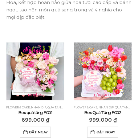
Hoa, kết hợp hoàn hảo giữa hoa tươi cao cấp và bánh
ngọt, tạo nên món quà sang trọng và ý nghĩa cho
mọi dịp đặc biệt.
FLOWER & CAKE
,
NHÂN DỊP
,
QUÀ TẶNG CẢM ƠN
FLOWER & CAKE
,
QUÀ TẶNG CHÚC MỪNG
,
NHÂN DỊP
,
QUÀ TẶNG DÀN
,
QUÀ TẶNG CẢM ƠN
Box quà tặng FC01
Box Quà Tặng FC02
699.000
₫
999.000
₫
ĐẶT NGAY
ĐẶT NGAY