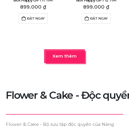
Box Happy GIFT11 TÍM
Box Happy GIFT12 TÍM
899.000
₫
899.000
₫
ĐẶT NGAY
ĐẶT NGAY
Xem thêm
Flower
&
Cake
-
Độc
quyề
Flower & Cake - Bộ sưu tập độc quyền của Nàng