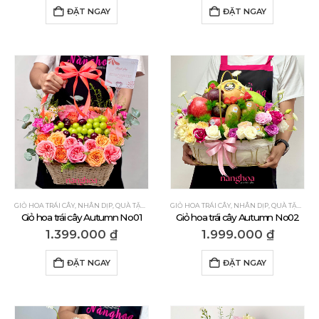
ĐẶT NGAY
ĐẶT NGAY
GIỎ HOA TRÁI CÂY
,
NHÂN DỊP
,
QUÀ TẶNG CẢM ƠN
GIỎ HOA TRÁI CÂY
,
QUÀ TẶNG CHÚC MỪNG
,
NHÂN DỊP
,
QUÀ TẶNG DÀ
,
QUÀ TẶNG CẢM ƠN
Giỏ hoa trái cây Autumn No01
Giỏ hoa trái cây Autumn No02
1.399.000
₫
1.999.000
₫
ĐẶT NGAY
ĐẶT NGAY