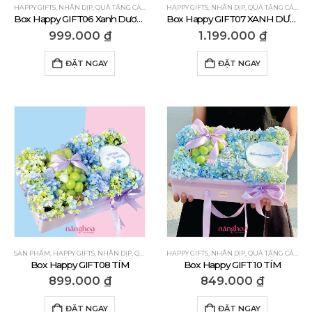
HAPPY GIFTS
,
NHÂN DỊP
,
QUÀ TẶNG CẢM ƠN
,
QUÀ TẶNG CHÚC MỪNG
HAPPY GIFTS
,
NHÂN DỊP
,
QUÀ TẶNG DÀNH C
,
QUÀ TẶNG CẢM ƠN
Box Happy GIFT06 Xanh Dương
Box Happy GIFT07 XANH DƯƠNG
999.000
₫
1.199.000
₫
ĐẶT NGAY
ĐẶT NGAY
SẢN PHẨM
,
HAPPY GIFTS
,
NHÂN DỊP
,
QUÀ TẶNG CẢM ƠN
HAPPY GIFTS
,
QUÀ TẶNG CHÚC MỪNG
,
NHÂN DỊP
,
QUÀ TẶNG CẢM ƠN
,
QUÀ TẶ
Box Happy GIFT08 TÍM
Box Happy GIFT10 TÍM
899.000
₫
849.000
₫
ĐẶT NGAY
ĐẶT NGAY