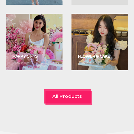
HAPPY GIFTS
FLOWER & CAKE
31
SẢN PHẨM
9
SẢN PHẨM
All Products