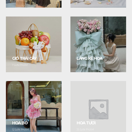
1
SẢN PHẨM
6
SẢN PHẨM
GIỎ TRÁI CÂY
LẴNG KỆ HOA
1
SẢN PHẨM
5
SẢN PHẨM
HOA BÓ
HOA TƯƠI
12
SẢN PHẨM
35
SẢN PHẨM