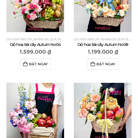
GIỎ HOA TRÁI CÂY
,
NHÂN DỊP
,
QUÀ TẶNG CẢM ƠN
GIỎ HOA TRÁI CÂY
,
QUÀ TẶNG CHÚC MỪNG
,
NHÂN DỊP
,
QUÀ TẶNG DÀ
,
QUÀ TẶNG CẢM ƠN
Giỏ hoa trái cây Autum No04
Giỏ hoa trái cây Autum No08
1.599.000
₫
1.199.000
₫
ĐẶT NGAY
ĐẶT NGAY