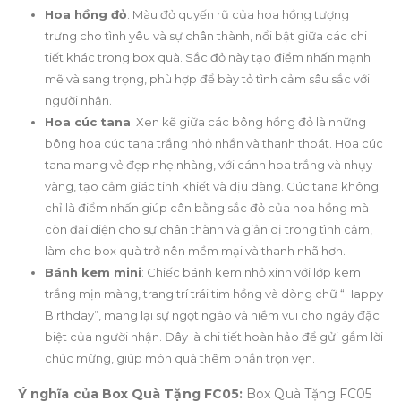
Hoa hồng đỏ
: Màu đỏ quyến rũ của hoa hồng tượng
trưng cho tình yêu và sự chân thành, nổi bật giữa các chi
tiết khác trong box quà. Sắc đỏ này tạo điểm nhấn mạnh
mẽ và sang trọng, phù hợp để bày tỏ tình cảm sâu sắc với
người nhận.
Hoa cúc tana
: Xen kẽ giữa các bông hồng đỏ là những
bông hoa cúc tana trắng nhỏ nhắn và thanh thoát. Hoa cúc
tana mang vẻ đẹp nhẹ nhàng, với cánh hoa trắng và nhụy
vàng, tạo cảm giác tinh khiết và dịu dàng. Cúc tana không
chỉ là điểm nhấn giúp cân bằng sắc đỏ của hoa hồng mà
còn đại diện cho sự chân thành và giản dị trong tình cảm,
làm cho box quà trở nên mềm mại và thanh nhã hơn.
Bánh kem mini
: Chiếc bánh kem nhỏ xinh với lớp kem
trắng mịn màng, trang trí trái tim hồng và dòng chữ “Happy
Birthday”, mang lại sự ngọt ngào và niềm vui cho ngày đặc
biệt của người nhận. Đây là chi tiết hoàn hảo để gửi gắm lời
chúc mừng, giúp món quà thêm phần trọn vẹn.
Ý nghĩa của Box Quà Tặng FC05:
Box Quà Tặng FC05