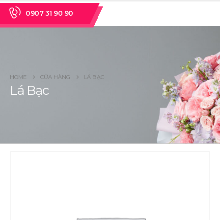
0907 31 90 90
HOME
CỬA HÀNG
LÁ BẠC
Lá Bạc